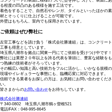
コンクリートの表面に模様のついた型を押しつけて、表面にあ
る程度の凹凸のある模様を施す工法です。
着色をすることで、自然石やレンガ、タイルといったほかの素
材とそっくりに仕上げることが可能です。
外壁はもちろん、室内でも採用されています。
ご依頼はぜひ弊社に
左官工事などを請け負う「株式会社勝連組」は、コンクリート
工事も得意としています。
埼玉県八潮市を拠点に関東一円にてご依頼を受けつけ中です！
弊社には業歴２０年以上を誇る代表を筆頭に、豊富な経験をも
つ熟練の技術者がそろっています。
その幅広い知識と高い技術力をフルに活かし、いかなる規模の
現場やイレギュラーな事態にも、臨機応変に対応できます。
信頼できる業者をお探しの方は、お気軽にお問い合わせくださ
い。
皆さまからの
お問い合わせ
をお待ちしています。
株式会社勝連組
〒340-0802 埼玉県八潮市鶴ヶ曽根521
電話/FAX：048-995-8645